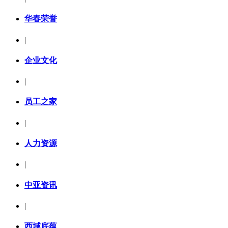
华春荣誉
|
企业文化
|
员工之家
|
人力资源
|
中亚资讯
|
西域底蕴