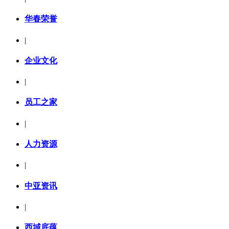
华春荣誉
|
企业文化
|
员工之家
|
人力资源
|
中亚资讯
|
西域底蕴