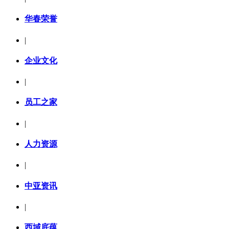
华春荣誉
|
企业文化
|
员工之家
|
人力资源
|
中亚资讯
|
西域底蕴