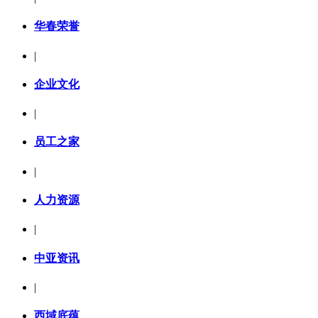
华春荣誉
|
企业文化
|
员工之家
|
人力资源
|
中亚资讯
|
西域底蕴