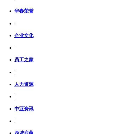
华春荣誉
|
企业文化
|
员工之家
|
人力资源
|
中亚资讯
|
西域底蕴