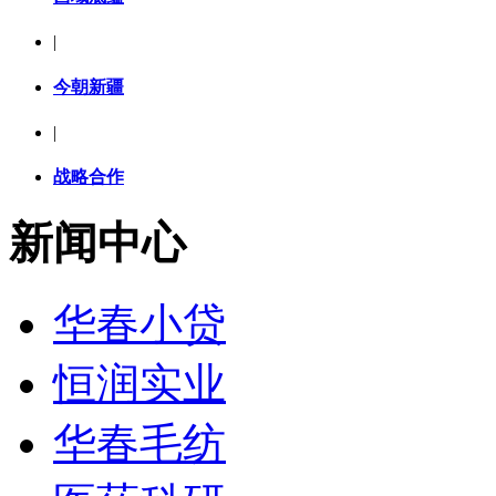
|
今朝新疆
|
战略合作
新闻中心
华春小贷
恒润实业
华春毛纺